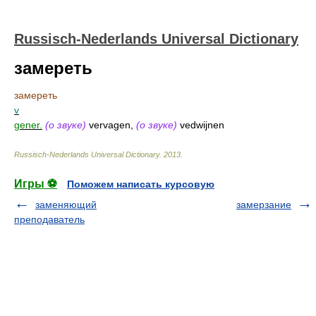
Russisch-Nederlands Universal Dictionary
замереть
замереть
v
gener.
(о звуке)
vervagen,
(о звуке)
vedwijnen
Russisch-Nederlands Universal Dictionary
.
2013
.
Игры ⚽
Поможем написать курсовую
заменяющий
замерзание
преподаватель