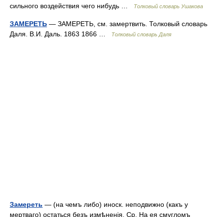
сильного воздействия чего нибудь …
Толковый словарь Ушакова
ЗАМЕРЕТЬ
— ЗАМЕРЕТЬ, см. замертвить. Толковый словарь
Даля. В.И. Даль. 1863 1866 …
Толковый словарь Даля
Замереть
— (на чемъ либо) иноск. неподвижно (какъ у
мертваго) остаться безъ измѣненія. Ср. На ея смугломъ