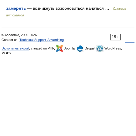
замереть
— возникнуть возобновиться начаться …
Словарь
антонимов
© Academic, 2000-2026
18+
Contact us:
Technical Support
,
Advertising
Dictionaries export
, created on PHP,
Joomla,
Drupal,
WordPress,
MODx.