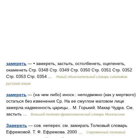
замереть
— • замереть, застыть, остолбенеть, оцепенеть,
окаменеть Стр. 0348 Стр. 0349 Стр. 0350 Стр. 0351 Стр. 0352
Стр. 0353 Стр. 0354 …
Новый объяснительный словарь синонимов
русского языка
замереть
— (на чем либо) иноск.: неподвижно (как у мертвого)
остаться без изменения Ср. На ее смуглом матовом лице
замерла надменность царицы... М. Горький. Макар Чудра. См.
застыть …
Большой толково-фразеологический словарь Михельсона
Замереть
— сов. неперех. см. замирать Толковый словарь
Ефремовой. Т. Ф. Ефремова. 2000 …
Современный толковый