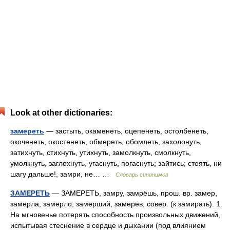
Look at other dictionaries:
замереть
— застыть, окаменеть, оцепенеть, остолбенеть,
окоченеть, окостенеть, обмереть, обомлеть, захолонуть,
затихнуть, стихнуть, утихнуть, замолкнуть, смолкнуть,
умолкнуть, заглохнуть, угаснуть, погаснуть; зайтись; стоять, ни
шагу дальше!, замри, не… …
Словарь синонимов
ЗАМЕРЕТЬ
— ЗАМЕРЕТЬ, замру, замрёшь, прош. вр. замер,
замерла, замерло; замерший, замерев, совер. (к замирать). 1.
На мгновенье потерять способность произвольных движений,
испытывая стеснение в сердце и дыхании (под влиянием