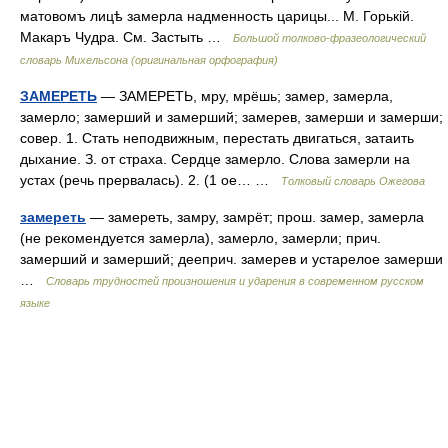
матовомъ лицѣ замерла надменность царицы... М. Горькій.
Макаръ Чудра. См. Застыть …
Большой толково-фразеологический
словарь Михельсона (оригинальная орфография)
ЗАМЕРЕТЬ
— ЗАМЕРЕТЬ, мру, мрёшь; замер, замерла,
замерло; замерший и замерший; замерев, замерши и замерши;
совер. 1. Стать неподвижным, перестать двигаться, затаить
дыхание. З. от страха. Сердце замерло. Слова замерли на
устах (речь прервалась). 2. (1 ое… …
Толковый словарь Ожегова
замереть
— замереть, замру, замрёт; прош. замер, замерла
(не рекомендуется замерла), замерло, замерли; прич.
замерший и замерший; дееприч. замерев и устарелое замерши
…
Словарь трудностей произношения и ударения в современном русском
языке