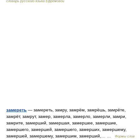
словарь русского языка Ефремовой
замереть
— замереть, замру, замрём, замрёшь, замрёте,
замрёт, замрут, замер, замерла, замерло, замерли, замри,
замрите, замерший, замершая, замершее, замершие,
замершего, замершей, замершего, замерших, замершему,
замершей, замершему, замершим, замерший,… …
Формы слов